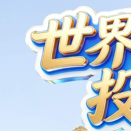
AI驱动再攀升，jiuyou.com数码连
国500强