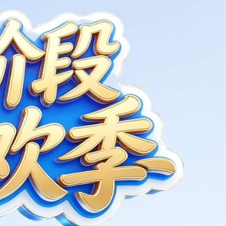
市场活动
更多
rocess，AI落地企业的正确打开方式
克盛赞
元？
第一