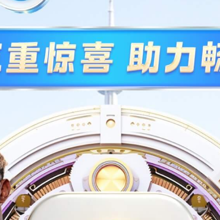
OU R522 通用服务器
 JIUYOU R522通用服务器是jiuyou.com数码基于鲲鹏基础硬
数据中心服务器。其具备高效能计算、多元扩展、高稳定
特性。
情