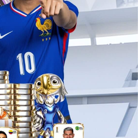
CloudMatrix 6657F系列 10G&100G 数据中心交换机
CloudMatrix 6657F列10G&100G数据中
心交换机（CloudMatrix，简称CM），
支持丰富的数据中心特性和智能无损网
络，支持48个10G和6个100G接口。