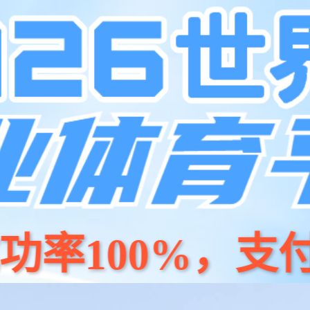
中心
产品
服务
生态合作
行业应用
认证培训
联系我们
设施提供商