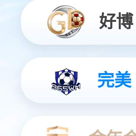
的、
端到端的信创全产业链产品和服务和解决方案。
了解更多
关注我们