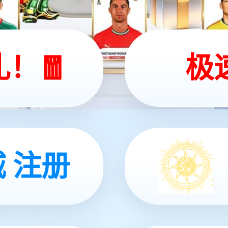
互联网
能源
自主可控”，
和服务器，为客户提供优质